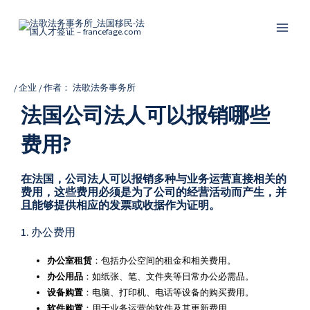
跳
Post
Main
至
navigation
Menu
内
容
/
企业
/ 作者：
法歌法务事务所
法国公司法人可以报销哪些
费用?
在法国，公司法人可以报销多种与业务运营直接相关的
费用，这些费用必须是为了公司的经营活动而产生，并
且能够提供相应的发票或收据作为证明。
1. 办公费用
办公室租赁
：包括办公空间的租金和相关费用。
办公用品
：如纸张、笔、文件夹等日常办公必需品。
设备购置
：电脑、打印机、电话等设备的购买费用。
软件购置
：用于业务运营的软件及其更新费用。