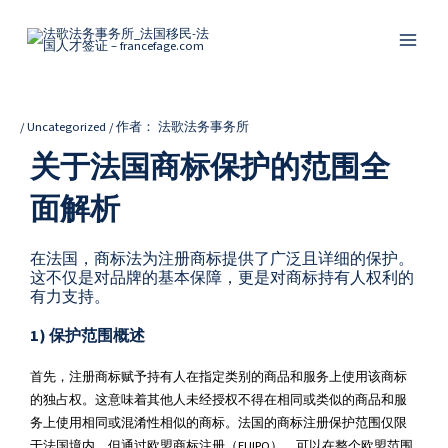
跳
Post
Main
至
navigation
Menu
内
容
/
Uncategorized
/ 作者：
法歌法务事务所
关于法国商标保护的范围全
面解析
在法国，商标法为注册商标提供了广泛且详细的保护。
这不仅是对品牌的基本保障，更是对商标持有人权利的
有力支持。
1)
保护范围概述
首先，注册商标赋予持有人在指定类别的商品和服务上使用该商标
的独占权。这意味着其他人未经授权不得在相同或类似的商品和服
务上使用相同或混淆性相似的商标。法国的商标注册保护范围仅限
于法国境内，但通过欧盟商标注册（EUIPO），可以在整个欧盟范围