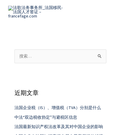
跳
Post
至
naviga
内
容
搜
索
：
近期文章
法国企业税（IS）、增值税（TVA）分别是什么
中法“双边税收协定”与避税区信息
法国最新知识产权法改革及其对中国企业的影响