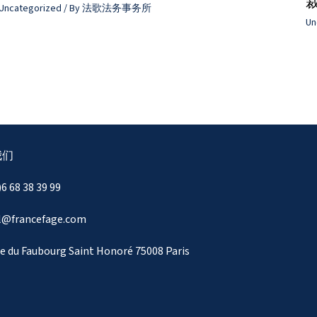
Uncategorized
/ By
法歌法务事务所
Un
我们
)6 68 38 39 99
il@francefage.com
e du Faubourg Saint Honoré 75008 Paris